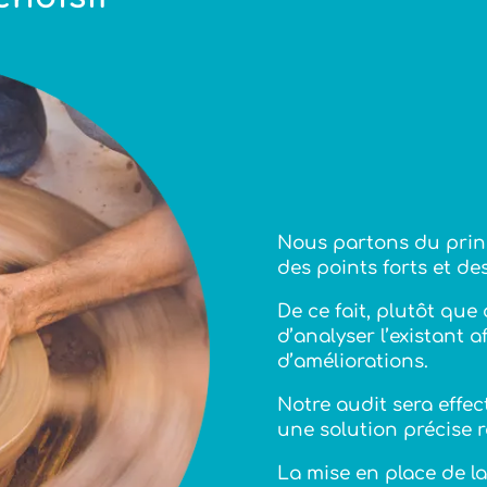
Nous partons du princ
des points forts et des
De ce fait, plutôt que 
d’analyser l’existant 
d’améliorations.
Notre audit sera effec
une solution précise 
La mise en place de la