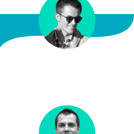
William MARTIN
Consultant SEO Rennes
| MARKETING DIGITAL |
COPYWRITING