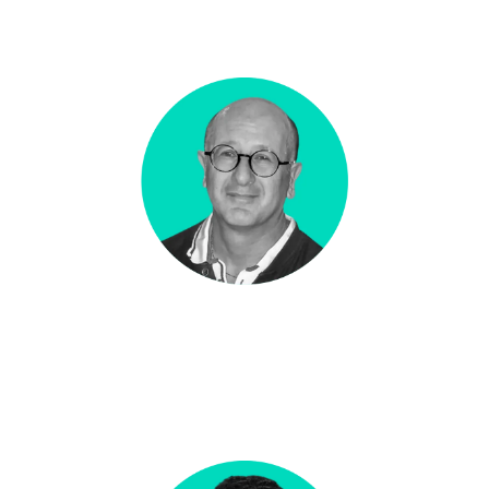
CMS & SEO
Jérôme GALOPIN
CHEF DE PROJET |
DEVELOPPEUR